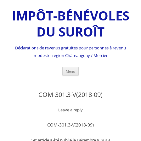
IMPÔT-BÉNÉVOLES
DU SUROÎT
Déclarations de revenus gratuites pour personnes à revenu
modeste, région Châteauguay / Mercier
Skip
Menu
to
content
COM-301.3-V(2018-09)
Leave a reply
COM-301.3-V(2018-09)
Cet article a été publié le
Décembre 9, 2018
.