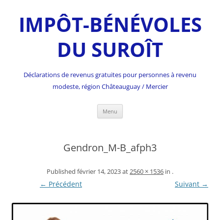
IMPÔT-BÉNÉVOLES
DU SUROÎT
Déclarations de revenus gratuites pour personnes à revenu
modeste, région Châteauguay / Mercier
Skip
Menu
to
content
Gendron_M-B_afph3
Published
février 14, 2023
at
2560 × 1536
in
.
← Précédent
Suivant →