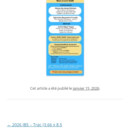
Cet article a été publié le
janvier 15, 2026
.
Navigation
←
2026 IBS – Trac (3.66 x 8.5